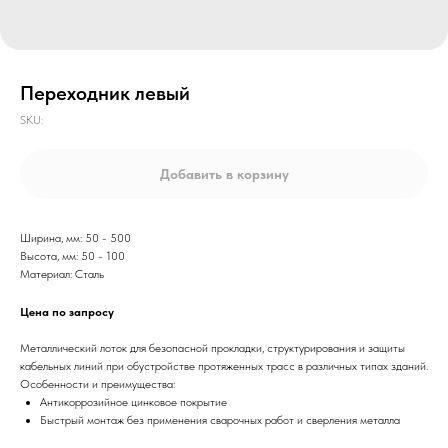
Переходник левый
SKU:
Добавить в корзину
Ширина, мм: 50 - 500
Высота, мм: 50 - 100
Материал: Сталь
Цена по запросу
Металлический лоток для безопасной прокладки, структурирования и защиты
кабельных линий при обустройстве протяженных трасс в различных типах зданий.
Особенности и преимущества:
Антикоррозийное цинковое покрытие
Быстрый монтаж без применения сварочных работ и сверления металла