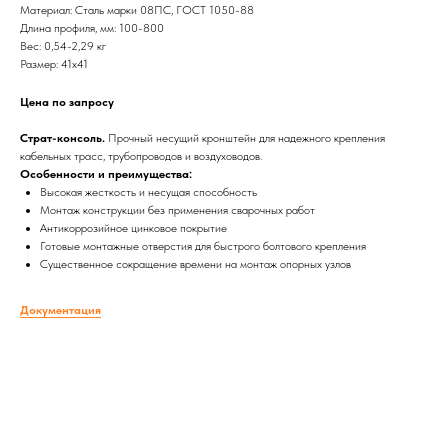
Материал: Сталь марки 08ПС, ГОСТ 1050-88
Длина профиля, мм: 100-800
Вес: 0,54-2,29 кг
Размер: 41х41
Цена по запросу
Страт-консоль.
Прочный несущий кронштейн для надежного крепления
кабельных трасс, трубопроводов и воздуховодов.
Особенности и преимущества:
Высокая жесткость и несущая способность
Монтаж конструкции без применения сварочных работ
Антикоррозийное цинковое покрытие
Готовые монтажные отверстия для быстрого болтового крепления
Существенное сокращение времени на монтаж опорных узлов
Документация