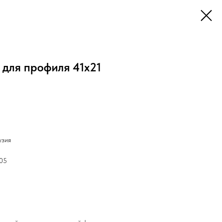
для профиля 41х21
узия
005