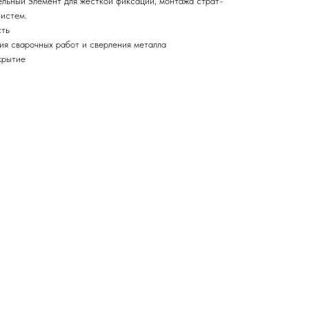
льный элемент для жесткой фиксации, монтажа страт-
истем.
сть
я сварочных работ и сверления металла
крытие